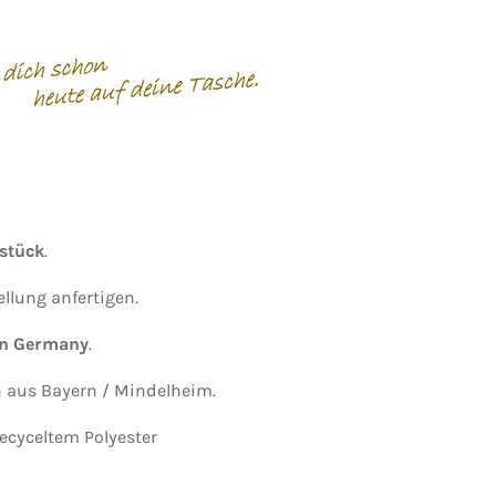
lstück
.
ellung anfertigen.
in Germany
.
 aus Bayern / Mindelheim.
ecyceltem Polyester