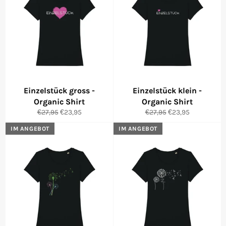
Einzelstück gross -
Einzelstück klein -
Organic Shirt
Organic Shirt
Normaler
Sonderpreis
Normaler
Sonderpreis
€27,95
€23,95
€27,95
€23,95
Preis
Preis
IM ANGEBOT
IM ANGEBOT