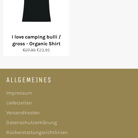
I love camping bulli /
gross - Organic Shirt
Normaler
Sonderpreis
€27,95
€23,95
Preis
ALLGEMEINES
Impressum
Lieferzeiten
Versandkosten
Datenschutzerklärung
Rückerstattungsrichtlinien