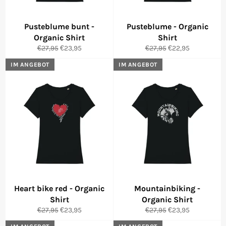
Pusteblume bunt -
Pusteblume - Organic
Organic Shirt
Shirt
Normaler
Sonderpreis
Normaler
Sonderpreis
€27,95
€23,95
€27,95
€22,95
Preis
Preis
IM ANGEBOT
IM ANGEBOT
Heart bike red - Organic
Mountainbiking -
Shirt
Organic Shirt
Normaler
Sonderpreis
Normaler
Sonderpreis
€27,95
€23,95
€27,95
€23,95
Preis
Preis