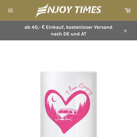
Direkt
Wa
zum
Seitennavigation
Inhalt
ab 40,- € Einkauf, kostenloser Versand
nach DE und AT
Schl