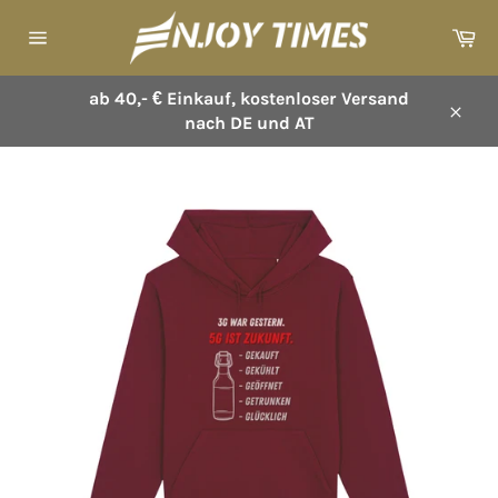
Direkt
Wa
zum
Seitennavigation
Inhalt
ab 40,- € Einkauf, kostenloser Versand
nach DE und AT
Schl