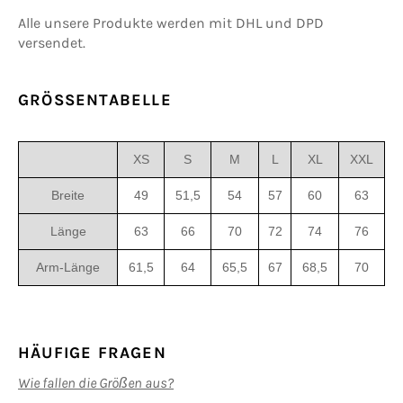
Alle unsere Produkte werden mit DHL und DPD
versendet.
GRÖSSENTABELLE
XS
S
M
L
XL
XXL
Breite
49
51,5
54
57
60
63
Länge
63
66
70
72
74
76
Arm-Länge
61,5
64
65,5
67
68,5
70
HÄUFIGE FRAGEN
Wie fallen die Größen aus?